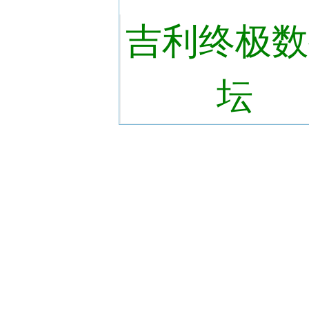
吉利终极数
坛