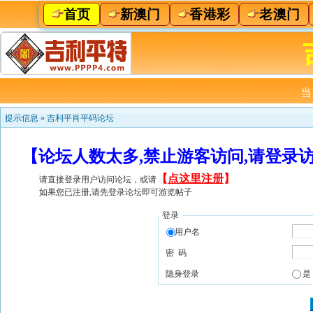
首页
新澳门
香港彩
老澳门
当
提示信息 »
吉利平肖平码论坛
【论坛人数太多,禁止游客访问,请登录
【
点这里注册
】
请直接登录用户访问论坛，或请
如果您已注册,请先登录论坛即可游览帖子
登录
用户名
密 码
隐身登录