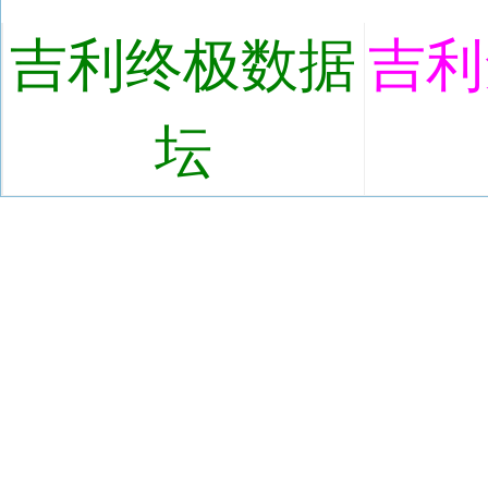
吉利终极数据
吉利
坛