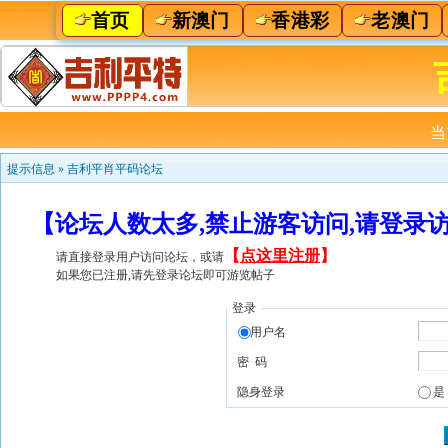
首页
新澳门
香港彩
老澳门
当
提示信息 »
吉利平肖平码论坛
【论坛人数太多,禁止游客访问,请登录
【
点这里注册
】
请直接登录用户访问论坛，或请
如果您已注册,请先登录论坛即可游览帖子
登录
用户名
密 码
隐身登录