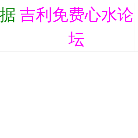
据
吉利免费心水论
坛