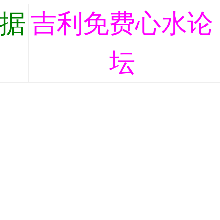
据
吉利免费心水论
坛