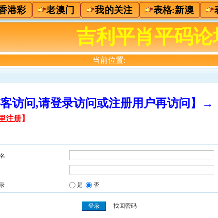
香港彩
老澳门
我的关注
表格:新澳
吉利平肖平码论
当前位置:
游客访问,请登录访问或注册用户再访问】→
里注册
】
名
录
是
否
找回密码