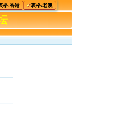
表格:香港
表格:老澳
坛