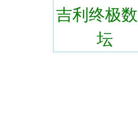
吉利终极数
坛