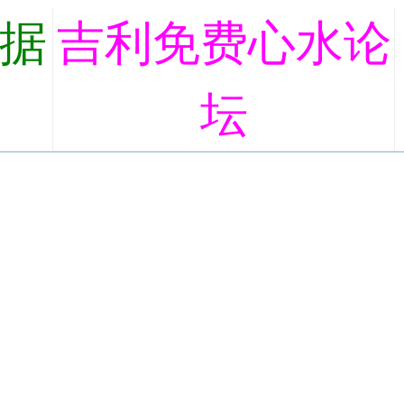
据
吉利免费心水论
坛