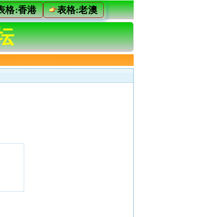
表格:香港
表格:老澳
坛