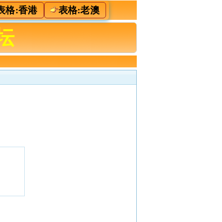
表格:香港
表格:老澳
坛