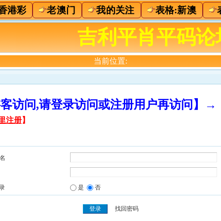
香港彩
老澳门
我的关注
表格:新澳
吉利平肖平码论
当前位置:
游客访问,请登录访问或注册用户再访问】→
里注册
】
名
录
是
否
找回密码