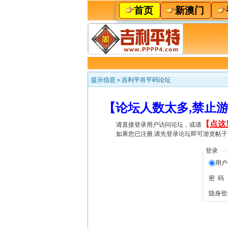
首页
新澳门
提示信息 »
吉利平肖平码论坛
【论坛人数太多,禁止
【
点这
请直接登录用户访问论坛，或请
如果您已注册,请先登录论坛即可游览帖子
登录
用户
密 码
隐身登