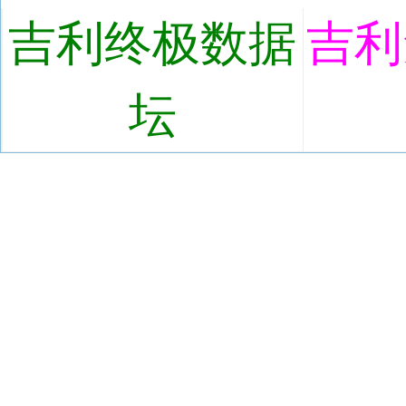
吉利终极数据
吉利
坛