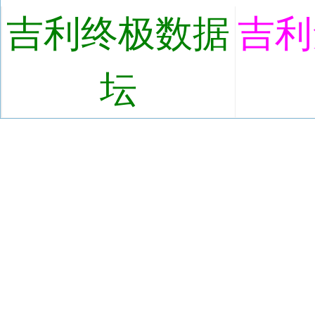
吉利终极数据
吉利
坛