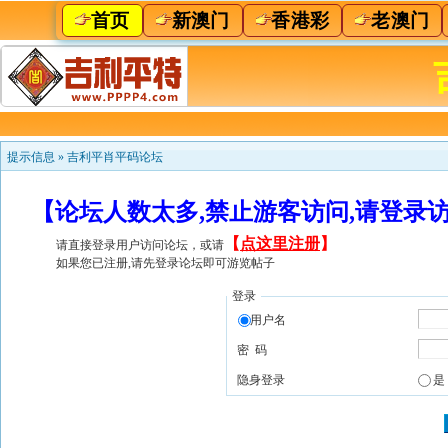
首页
新澳门
香港彩
老澳门
提示信息 »
吉利平肖平码论坛
【论坛人数太多,禁止游客访问,请登录
【
点这里注册
】
请直接登录用户访问论坛，或请
如果您已注册,请先登录论坛即可游览帖子
登录
用户名
密 码
隐身登录