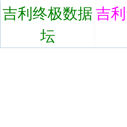
吉利终极数据
吉利
坛