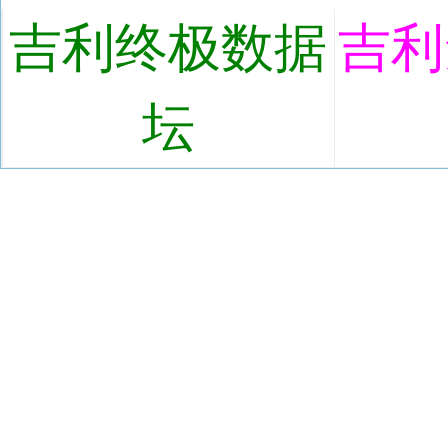
吉利终极数据
吉利
坛