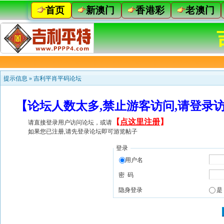
首页
新澳门
香港彩
老澳门
提示信息 »
吉利平肖平码论坛
【论坛人数太多,禁止游客访问,请登录
【
点这里注册
】
请直接登录用户访问论坛，或请
如果您已注册,请先登录论坛即可游览帖子
登录
用户名
密 码
隐身登录