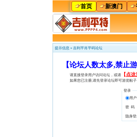
首页
新澳门
提示信息 »
吉利平肖平码论坛
【论坛人数太多,禁止
【
点这
请直接登录用户访问论坛，或请
如果您已注册,请先登录论坛即可游览帖子
登录
用户
密 码
隐身登