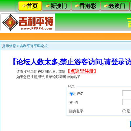
首页
新澳门
香港彩
老澳门
提示信息 »
吉利平肖平码论坛
【论坛人数太多,禁止游客访问,请登录
【
点这里注册
】
请直接登录用户访问论坛，或请
如果您已注册,请先登录论坛即可游览帖子
登录
用户名
密 码
隐身登录