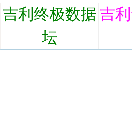
吉利终极数据
吉利
坛