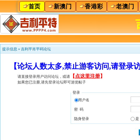
首页
新澳门
香港彩
老澳门
提示信息 »
吉利平肖平码论坛
【论坛人数太多,禁止游客访问,请登录
【
点这里注册
】
请直接登录用户访问论坛，或请
如果您已注册,请先登录论坛即可游览帖子
登录
用户名
密 码
隐身登录