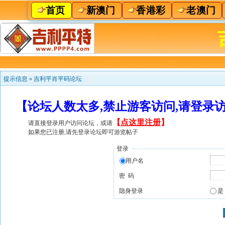
首页
新澳门
香港彩
老澳门
提示信息 »
吉利平肖平码论坛
【论坛人数太多,禁止游客访问,请登录
【
点这里注册
】
请直接登录用户访问论坛，或请
如果您已注册,请先登录论坛即可游览帖子
登录
用户名
密 码
隐身登录