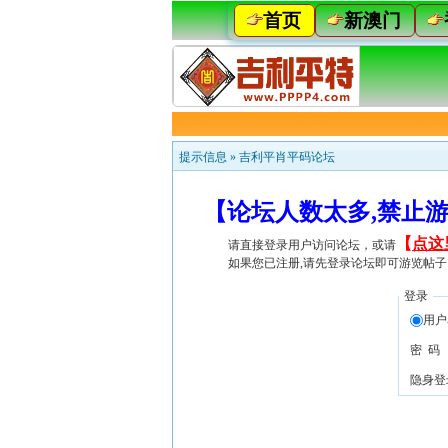
首页
新澳门
提示信息 »
吉利平肖平码论坛
【论坛人数太多,禁止
【
点这
请直接登录用户访问论坛，或请
如果您已注册,请先登录论坛即可游览帖子
登录
用户
密 码
隐身登