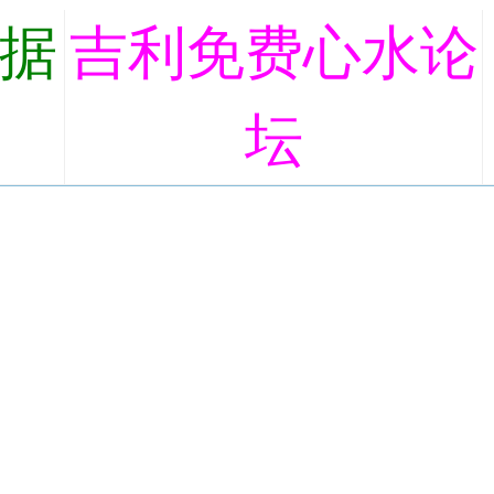
据
吉利免费心水论
坛