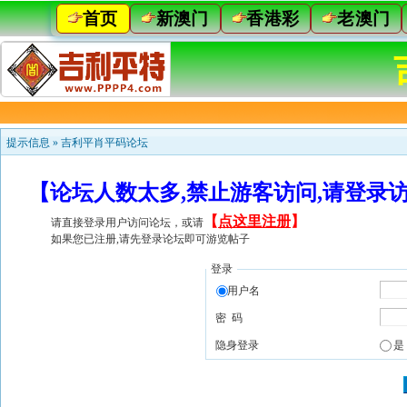
首页
新澳门
香港彩
老澳门
提示信息 »
吉利平肖平码论坛
【论坛人数太多,禁止游客访问,请登录
【
点这里注册
】
请直接登录用户访问论坛，或请
如果您已注册,请先登录论坛即可游览帖子
登录
用户名
密 码
隐身登录