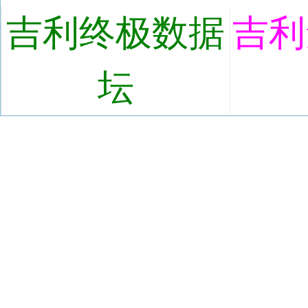
吉利终极数据
吉利
坛