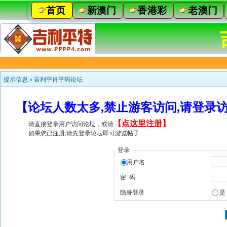
首页
新澳门
香港彩
老澳门
提示信息 »
吉利平肖平码论坛
【论坛人数太多,禁止游客访问,请登录
【
点这里注册
】
请直接登录用户访问论坛，或请
如果您已注册,请先登录论坛即可游览帖子
登录
用户名
密 码
隐身登录