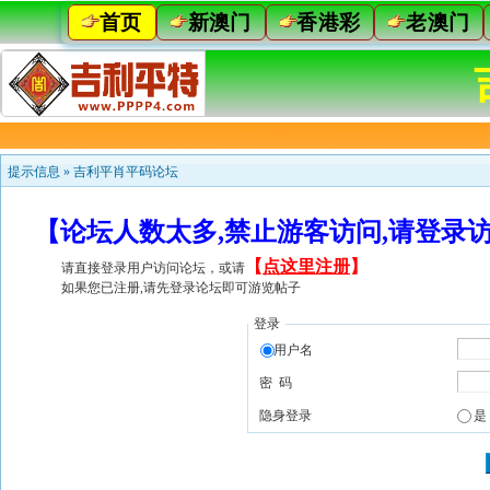
首页
新澳门
香港彩
老澳门
提示信息 »
吉利平肖平码论坛
【论坛人数太多,禁止游客访问,请登录
【
点这里注册
】
请直接登录用户访问论坛，或请
如果您已注册,请先登录论坛即可游览帖子
登录
用户名
密 码
隐身登录