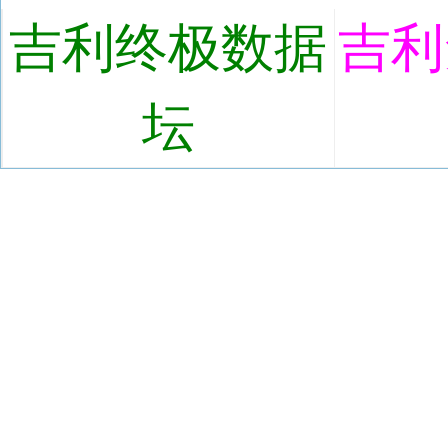
吉利终极数据
吉利
坛