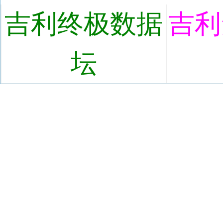
吉利终极数据
吉利
坛