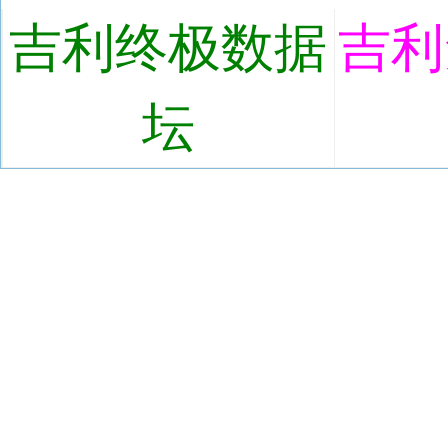
吉利终极数据
吉利
坛