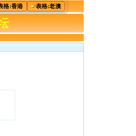
表格:香港
表格:老澳
坛