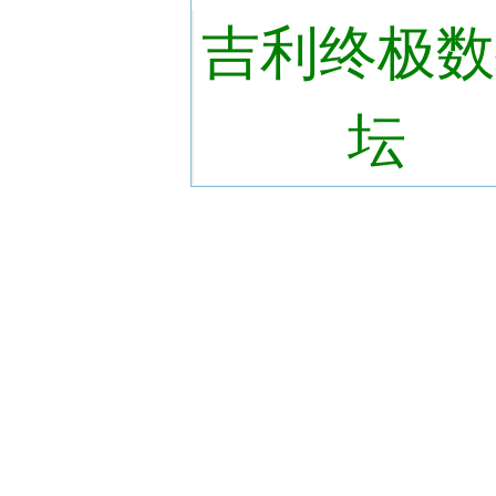
吉利终极数
坛