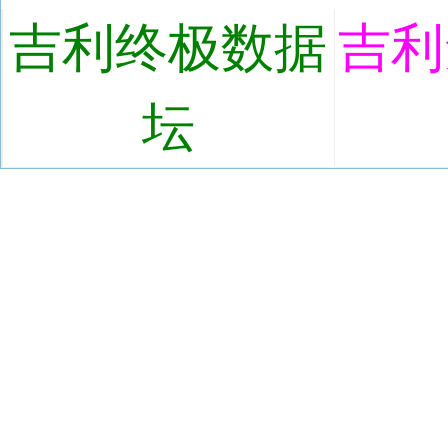
吉利终极数据
吉利
坛