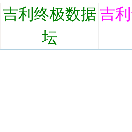
吉利终极数据
吉利
坛