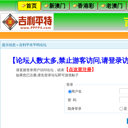
首页
新澳门
香港彩
老澳门
提示信息 »
吉利平肖平码论坛
【论坛人数太多,禁止游客访问,请登录
【
点这里注册
】
请直接登录用户访问论坛，或请
如果您已注册,请先登录论坛即可游览帖子
登录
用户名
密 码
隐身登录