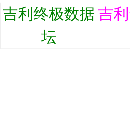
吉利终极数据
吉利
坛