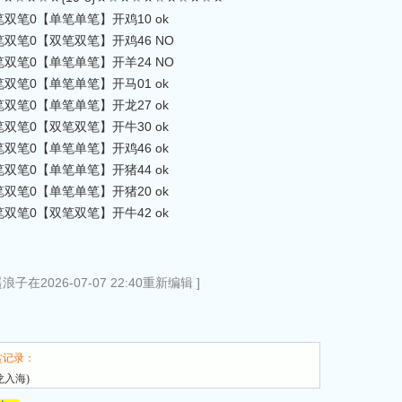
笔双笔0【单笔单笔】开鸡10 ok
笔双笔0【双笔双笔】开鸡46 NO
笔双笔0【单笔单笔】开羊24 NO
笔双笔0【单笔单笔】开马01 ok
笔双笔0【单笔单笔】开龙27 ok
笔双笔0【双笔双笔】开牛30 ok
笔双笔0【单笔单笔】开鸡46 ok
笔双笔0【单笔单笔】开猪44 ok
笔双笔0【单笔单笔】开猪20 ok
笔双笔0【双笔双笔】开牛42 ok
子在2026-07-07 22:40重新编辑 ]
赏记录：
龙入海)