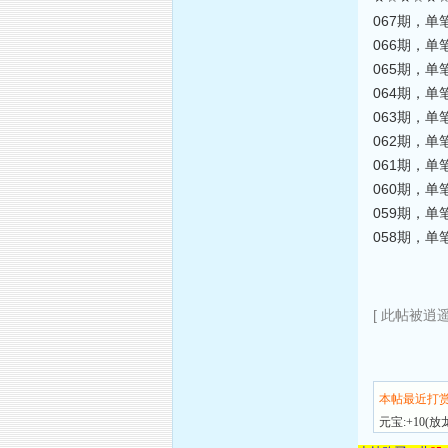
067期，单
066期，单
065期，单
064期，单
063期，单
062期，单
061期，单
060期，单
059期，单
058期，单
[ 此帖被逍遥浪
本帖最近打
元宝:+10(放