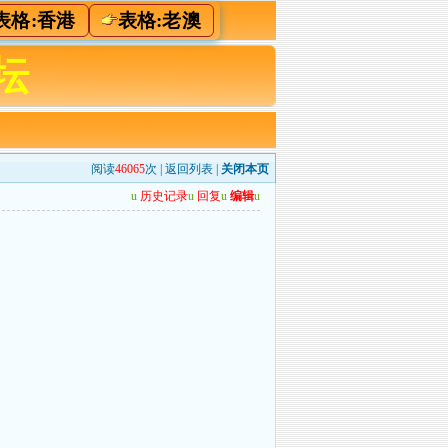
表格:香港
表格:老澳
坛
阅读
46065
次 |
返回列表
|
关闭本页
u
历史记录
u
回复
u
编辑
u