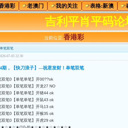
香港彩
老澳门
我的关注
表格:新澳
吉利平肖平码论
香港彩
当前位置:
！单笔双笔
26-07-05 22:30
]074期，【快刀浪子】---祝君发财！单笔双笔
笔双笔0【单笔单笔】开00??ok
笔双笔0【双笔双笔】开龙27 NO
笔双笔0【单笔单笔】开猪44 ok
笔双笔0【单笔单笔】开鼠43 ok
笔双笔0【单笔单笔】开马13 ok
笔双笔0【双笔双笔】开猴35 ok
笔双笔0【双笔双笔】开虎29 ok
★☆★☆★{10-8}★☆★☆★☆★☆★☆★