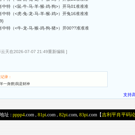
生肖中特（<鼠-牛-马-羊-猴-鸡-狗>）开马01准准准
生肖中特（<虎-兔-龙-马-羊-猴-鸡>）开兔16准准准
-9}
生肖中特（<牛-龙-马-猴-鸡-狗-猪>）开00??准准准
天在2026-07-07 21:49重新编辑 ]
赏记录：
不吃羊一身膻)我是财神
支持
地址 :
pppp4
.com ,
81pi
.com ,
82pi
.com,
83pi
.com【
吉利平肖平码