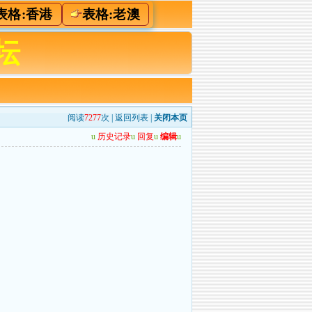
表格:香港
表格:老澳
坛
阅读
7277
次 |
返回列表
|
关闭本页
u
历史记录
u
回复
u
编辑
u