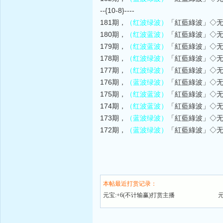
--{10-8}----
181期，
（红波绿波）
「紅藍綠波」◇无所
180期，
（红波蓝波）
「紅藍綠波」◇无所
179期，
（红波蓝波）
「紅藍綠波」◇无所
178期，
（红波绿波）
「紅藍綠波」◇无所
177期，
（红波绿波）
「紅藍綠波」◇无所
176期，
（蓝波绿波）
「紅藍綠波」◇无所
175期，
（红波蓝波）
「紅藍綠波」◇无所
174期，
（红波蓝波）
「紅藍綠波」◇无所
173期，
（蓝波绿波）
「紅藍綠波」◇无所
172期，
（蓝波绿波）
「紅藍綠波」◇无所
本帖最近打赏记录：
元宝:+6(不计输赢)打赏主播
元