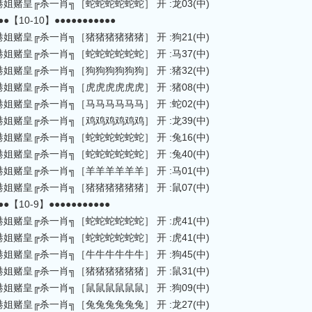
港姐赌皇╔杀一肖╗［蛇蛇蛇蛇蛇蛇］ 开 :龙03(中)
●●【10-10】●●●●●●●●●●●
港姐赌皇╔杀一肖╗［猪猪猪猪猪猪］ 开 :狗21(中)
港姐赌皇╔杀一肖╗［蛇蛇蛇蛇蛇蛇］ 开 :马37(中)
港姐赌皇╔杀一肖╗［狗狗狗狗狗狗］ 开 :猪32(中)
港姐赌皇╔杀一肖╗［虎虎虎虎虎虎］ 开 :猪08(中)
港姐赌皇╔杀一肖╗［马马马马马马］ 开 :蛇02(中)
港姐赌皇╔杀一肖╗［鸡鸡鸡鸡鸡鸡］ 开 :龙39(中)
港姐赌皇╔杀一肖╗［蛇蛇蛇蛇蛇蛇］ 开 :兔16(中)
港姐赌皇╔杀一肖╗［蛇蛇蛇蛇蛇蛇］ 开 :兔40(中)
港姐赌皇╔杀一肖╗［羊羊羊羊羊羊］ 开 :马01(中)
港姐赌皇╔杀一肖╗［猪猪猪猪猪猪］ 开 :鼠07(中)
●●【10-9】●●●●●●●●●●●
港姐赌皇╔杀一肖╗［蛇蛇蛇蛇蛇蛇］ 开 :虎41(中)
港姐赌皇╔杀一肖╗［蛇蛇蛇蛇蛇蛇］ 开 :虎41(中)
港姐赌皇╔杀一肖╗［牛牛牛牛牛牛］ 开 :狗45(中)
港姐赌皇╔杀一肖╗［猪猪猪猪猪猪］ 开 :鼠31(中)
港姐赌皇╔杀一肖╗［鼠鼠鼠鼠鼠鼠］ 开 :狗09(中)
港姐赌皇╔杀一肖╗［兔兔兔兔兔兔］ 开 :龙27(中)