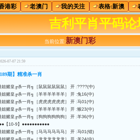
香港彩
老澳门
我的关注
表格:新澳
吉利平肖平码论
新澳门彩
当前位置:
26-07-07 21:59
]【189期】精准杀一肖
港姐赌皇╔杀一肖╗［鼠鼠鼠鼠鼠鼠］ 开 :????(中)
港姐赌皇╔杀一肖╗［羊羊羊羊羊羊］ 开 :兔16(中)
港姐赌皇╔杀一肖╗［虎虎虎虎虎虎］ 开 :马01(中)
港姐赌皇╔杀一肖╗［羊羊羊羊羊羊］ 开 :猴23(中)
港姐赌皇╔杀一肖╗［狗狗狗狗狗狗］ 开 :羊36(中)
●●【10-9】●●●●●●●●●●●
港姐赌皇╔杀一肖╗［马马马马马马］ 开 :马01(错)
港姐赌皇╔杀一肖╗［龙龙龙龙龙龙］ 开 :羊24(中)