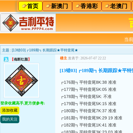
首页
新澳门
香港彩
老澳门
当前
主题 :
[13错03]┏189期┓长期跟踪★平特壹尾★
楼主
发表于: 2026-07-07 22:22
【
魂断红颜
】
[13错03]┏189期┓长期跟踪★平
┏176期┓平特壹尾8K:38 准准
┏177期┓平特壹尾5K:05 准准
┏178期┓平特壹尾5K: 不准
登录收藏高手,更方便参考:
┏179期┓平特壹尾5K:15 准准
添加收藏
┏180期┓平特壹尾7K:37 准准
┏181期┓平特壹尾9K:29 19 准准
我的关注
┏182期┓平特壹尾1K:41 准准
┏183期┓平特壹尾3K:23 03 准准