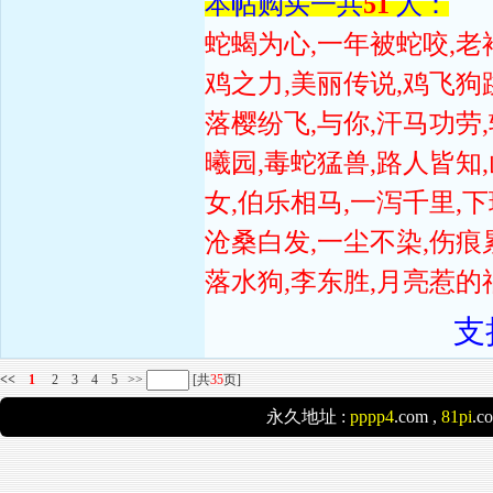
本帖购买一共
51
人：
蛇蝎为心,一年被蛇咬,老
鸡之力,美丽传说,鸡飞狗
落樱纷飞,与你,汗马功劳,
曦园,毒蛇猛兽,路人皆知
女,伯乐相马,一泻千里,下
沧桑白发,一尘不染,伤痕
落水狗,李东胜,月亮惹的
支
<<
1
2
3
4
5
>>
[共
35
页]
永久地址 :
pppp4
.com ,
81pi
.c