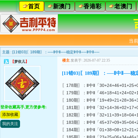
首页
新澳门
香港彩
老澳门
当前
主题 :
[11错03]〖189期〗：──Ⅱ中Ⅱ──稳定Ⅱ中Ⅱ──Ⅱ中Ⅱ──
楼主
发表于: 2026-07-07 22:35
【
梦依儿
】
[11错03]〖189期〗：──Ⅱ中Ⅱ──稳
〖178期〗：Ⅱ中Ⅱ「30+24+46+01+25+0
〖179期〗：Ⅱ中Ⅱ「46+18+41+24+02
〖180期〗：Ⅱ中Ⅱ「19+49+21+28+36+3
登录收藏高手,更方便参考:
〖181期〗：Ⅱ中Ⅱ「32+14+36+02+17+0
添加收藏
〖182期〗：Ⅱ中Ⅱ「32+11+39+18+04+1
〖183期〗：Ⅱ中Ⅱ「45+37+09+35+04+2
我的关注
〖184期〗：Ⅱ中Ⅱ「01+38+08+12+21+2
〖185期〗：Ⅱ中Ⅱ「23+25+06+34+46+3