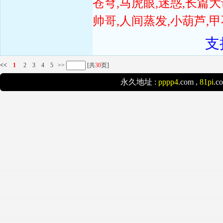
苍穹,马虎眼,迷惑,长篇
帅哥,人间蒸发,小葫芦,
支
<<
1
2
3
4
5
>>
[共
30
页]
永久地址 :
pppp4
.com ,
81pi
.c