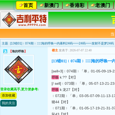
首页
新澳门
香港彩
老澳门
当
主题 :
[13错01]﹛074期﹜∷∷海的呼唤━内幕料24码━━24码━━发财不是梦24码
楼主
发表于: 2026-07-07 22:40
【
海的呼唤
】
[13错01]﹛074期﹜∷∷海的呼唤
[sell=3]﹛074期﹜「单」01-05-09-19-23-
呼唤
k:??【对】
[/ sell]﹛073期﹜「单」05-07-13-21-23-
登录收藏高手,更方便参考:
呼唤
k:龙27【对】
添加收藏
﹛072期﹜「单」03-05-07-09-11-13-17-1
猪44【对】
我的关注
﹛071期﹜「单」01-05-17-19-21-31-37-3
鼠43【对】