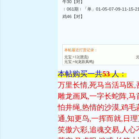
牛30【对】
﹛061期﹜「单」01-05-07-09-11-15-21-2
鸡46【对】
本帖最近打赏记录：
元宝:+12(漂流)
元宝:+6(龙跃凤鸣)
本帖购买一共
53
人：
万里长情,死马当活马医,
雕龙画凤,一字长蛇阵,马
怕井绳,热情的沙漠,鸡毛
通,知更鸟,一挥而就,日理
笑傲六彩,追魂交易,人心