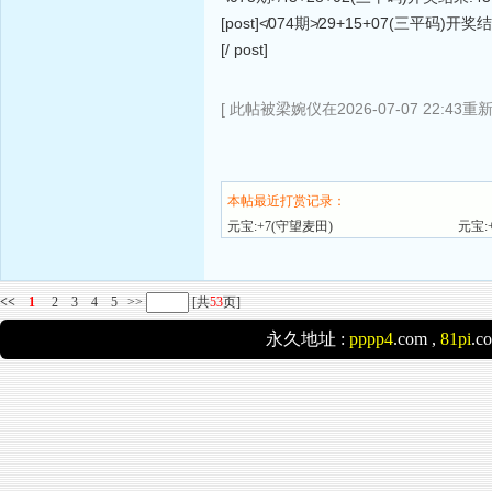
[post]≮074期≯29+15+07(三平码)开奖结
[/ post]
[ 此帖被梁婉仪在2026-07-07 22:43重
本帖最近打赏记录：
元宝:+7(守望麦田)
元宝:
<<
1
2
3
4
5
>>
[共
53
页]
永久地址 :
pppp4
.com ,
81pi
.c