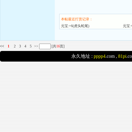
本帖最近打赏记录：
元宝:+6(虎头蛇尾)
元宝:
<<
1
2
3
4
5
>>
[共
16
页]
永久地址 :
pppp4
.com ,
81pi
.c