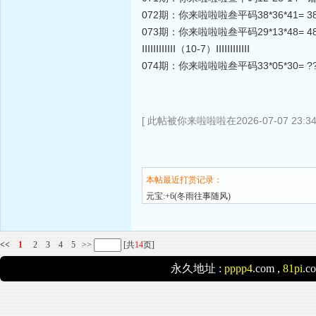
072期：你来啦啦啦叁平码38*36*41= 3
073期：你来啦啦啦叁平码29*13*48= 4
ⅠⅠⅠⅠⅠⅠⅠⅠⅠⅠⅠⅠ（10-7）ⅠⅠⅠⅠⅠⅠⅠⅠⅠⅠⅠⅠ
074期：你来啦啦啦叁平码33*05*30= ?
[ 此帖被你来啦啦啦在2026-07-07 23:3
本帖最近打赏记录：
元宝:+6(冬雨往事随风)
<<
1
2
3
4
5
>>
[共
14
页]
永久地址 :
pppp4
.com ,
81pi
.c