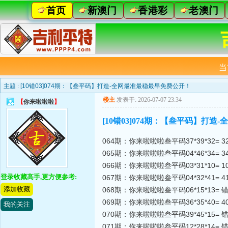
首页
新澳门
香港彩
老澳门
当
主题 :
[10错03]074期：【叁平码】打造-全网最准最稳最早免费公开！
楼主
发表于: 2026-07-07 23:34
【
你来啦啦啦
】
[10错03]074期：【叁平码】打
064期：你来啦啦啦叁平码37*39*32= 3
065期：你来啦啦啦叁平码04*46*34= 3
066期：你来啦啦啦叁平码03*31*10= 1
登录收藏高手,更方便参考:
067期：你来啦啦啦叁平码04*32*41= 4
添加收藏
068期：你来啦啦啦叁平码06*15*13= 
069期：你来啦啦啦叁平码36*35*40= 40
我的关注
070期：你来啦啦啦叁平码39*45*15= 
071期：你来啦啦啦叁平码12*28*14= 