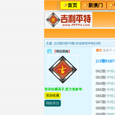
首页
新澳门
主题 :
[12错03]074期:专业研究中特22码
楼主
发表于: 20
【
我还想她
】
[12错03
062期:
中特
063期:
中特
064期:
中特
登录收藏高手,更方便参考:
065期:
中特
添加收藏
066期:
中特
067期:
中特
我的关注
068期:
中特
069期:
中特