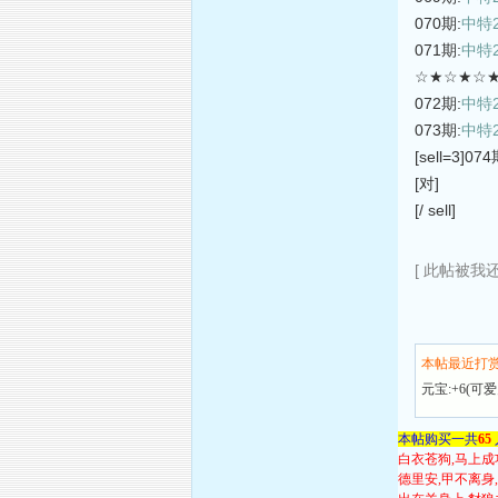
070期:
中特
071期:
中特
☆★☆★☆★
072期:
中特
073期:
中特
[sell=3]074
[对]
[/ sell]
[ 此帖被我还想
本帖最近打
元宝:+6(可爱
本帖购买一共
65
白衣苍狗,马上成
德里安,甲不离身