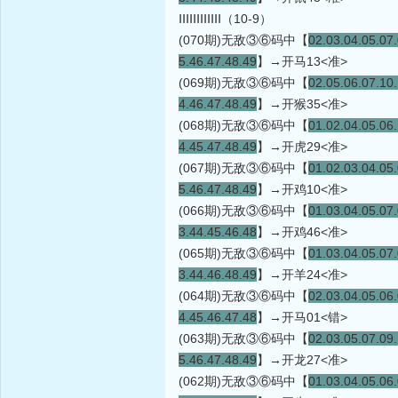
ⅠⅠⅠⅠⅠⅠⅠⅠⅠⅠⅠⅠ（10-9）
(070期)无敌③⑥码中【
02.03.04.05.07.
5.46.47.48.49
】→开马13<准>
(069期)无敌③⑥码中【
02.05.06.07.10.
4.46.47.48.49
】→开猴35<准>
(068期)无敌③⑥码中【
01.02.04.05.06.
4.45.47.48.49
】→开虎29<准>
(067期)无敌③⑥码中【
01.02.03.04.05.
5.46.47.48.49
】→开鸡10<准>
(066期)无敌③⑥码中【
01.03.04.05.07.
3.44.45.46.48
】→开鸡46<准>
(065期)无敌③⑥码中【
01.03.04.05.07.
3.44.46.48.49
】→开羊24<准>
(064期)无敌③⑥码中【
02.03.04.05.06.
4.45.46.47.48
】→开马01<错>
(063期)无敌③⑥码中【
02.03.05.07.09.
5.46.47.48.49
】→开龙27<准>
(062期)无敌③⑥码中【
01.03.04.05.06.