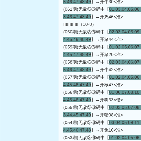
5.46.47.48.49
】→开牛30<准>
(061期)无敌③⑥码中【
01.03.04.05.06.
3.46.47.48.49
】→开鸡46<准>
ⅠⅠⅠⅠⅠⅠⅠⅠⅠⅠⅠⅠ（10-8）
(060期)无敌③⑥码中【
02.03.04.05.09.
4.45.46.48.49
】→开猪44<准>
(059期)无敌③⑥码中【
01.02.05.06.07.
4.45.47.48.49
】→开猪20<准>
(058期)无敌③⑥码中【
02.03.04.06.07.
5.46.47.48.49
】→开牛42<准>
(057期)无敌③⑥码中【
01.02.04.05.06.
4.45.46.47.49
】→开猴47<准>
(056期)无敌③⑥码中【
01.06.07.08.10.
4.45.46.47.49
】→开狗33<错>
(055期)无敌③⑥码中【
02.03.05.07.08.
3.44.45.47.49
】→开猪08<准>
(054期)无敌③⑥码中【
03.04.05.09.11.
4.45.46.47.48
】→开兔16<准>
(053期)无敌③⑥码中【
01.02.04.05.06.