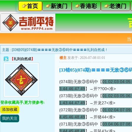
首页
新澳门
香港彩
老澳门
当
主题 :
[33错05](074期)〓〓〓〓无敌③⑥码中〓〓〓〓礼到自然成！
楼主
发表于: 2026-07-08 01:01
【
礼到自然成
】
[33错05](074期)〓〓〓〓无敌
(074期)无敌③⑥码中【
01.02.03.04.05.
3.44.46.47.49
】→开??00<准>
(073期)无敌③⑥码中【
01.02.03.05.06.
登录收藏高手,更方便参考:
1.43.44.47.49
】→开龙27<准>
添加收藏
(072期)无敌③⑥码中【
01.02.04.07.09.
4.45.46.48.49
】→开猪44<准>
我的关注
(071期)无敌③⑥码中【
03.04.06.07.08.
3.44.45.48.49
】→开鼠43<准>