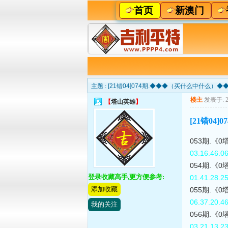
首页
新澳门
主题 :
[21错04]074期.◆◆◆（买什么中什么
楼主
发表于: 20
【
塔山英雄
】
[21错0
053期.《
03.16.46.0
054期.《
登录收藏高手,更方便参考:
01.41.28.2
添加收藏
055期.《
06.37.20.4
我的关注
056期.《
03.21.13.2