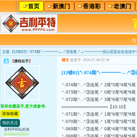
首页
新澳门
香港彩
老澳门
当
主题 :
[12错02]↖074期↖━━━━→↗③连尾↗→━━━━━信心还是会在连连
楼主
发表于: 2026-07-08 02:39
【
携程在手
】
[12错02]↖074期↖━━━━
↖074期↖↗③连尾↗ 2尾*3尾*4尾*5尾
↖073期↖↗③连尾↗ 0尾*2尾*6尾*8尾 
↖072期↖↗③连尾↗ 3尾*6尾*7尾*9尾 开
登录收藏高手,更方便参考:
===================【10-10】
添加收藏
↖071期↖↗③连尾↗ 1尾*6尾*7尾*8尾 开：
↖070期↖↗③连尾↗ 1尾*2尾*3尾*7尾 开：
我的关注
↖069期↖↗③连尾↗ 0尾*4尾*7尾*8尾 开
吉利平码坛好友
↖068期↖↗③连尾↗ 0尾*2尾*4尾*6尾 开：