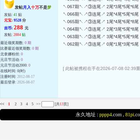
↖067期↖↗③连尾↗ 2尾*3尾*5尾*6尾 开
发帖
月入
十万
不是
梦
↖066期↖↗③连尾↗ 2尾*4尾*5尾*6尾 开：
发贴:
41
贴
元宝:
9528
分
↖065期↖↗③连尾↗ 1尾*4尾*6尾*8尾 开：
288
吉币:
元
↖064期↖↗③连尾↗ 2尾*3尾*5尾*8尾 开
发帖:
2884
贴
↖063期↖↗③连尾↗ 3尾*4尾*5尾*9尾 开
最近领奖期数:
0 期
↖062期↖↗③连尾↗ 0尾*1尾*3尾*5尾 开：
比赛最近领奖期数:
0 期
北拿娜粉丝:
0
元旦节活动:
0
元旦节活动2000:
0
[ 此帖被携程在手在2026-07-08 02:39
在线时间: 0(时)
注册时间:
2012-08-17
最后登录:
2026-08-07
<<
1
2
3
4
5
>>
[共
13
页]
永久地址 :
pppp4
.com ,
81pi
.c