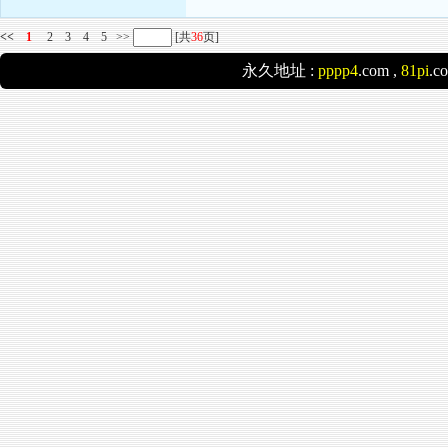
<<
1
2
3
4
5
>>
[共
36
页]
永久地址 :
pppp4
.com ,
81pi
.c