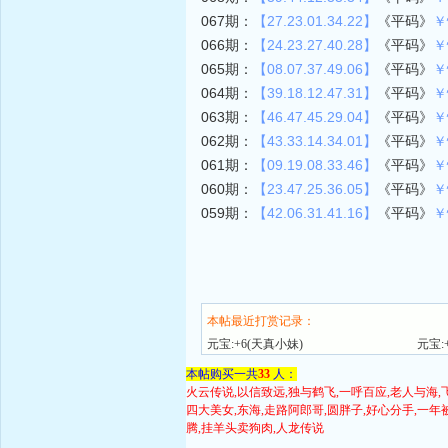
067期：
【27.23.01.34.22】
《平码》
￥
066期：
【24.23.27.40.28】
《平码》
￥
065期：
【08.07.37.49.06】
《平码》
￥
064期：
【39.18.12.47.31】
《平码》
￥
063期：
【46.47.45.29.04】
《平码》
￥
062期：
【43.33.14.34.01】
《平码》
￥
061期：
【09.19.08.33.46】
《平码》
￥
060期：
【23.47.25.36.05】
《平码》
￥
059期：
【42.06.31.41.16】
《平码》
￥
本帖最近打赏记录：
元宝:+6(天真小妹)
元宝:
本帖购买一共
33
人：
火云传说,以信致远,独与鹤飞,一呼百应,老人与海,
四大美女,东海,走路阿郎哥,圆胖子,好心分手,一年
腾,挂羊头卖狗肉,人龙传说