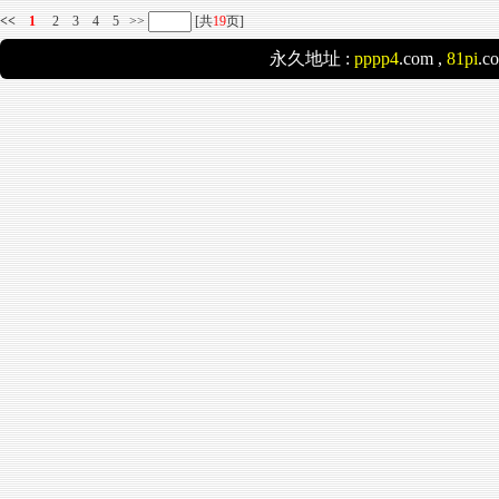
<<
1
2
3
4
5
>>
[共
19
页]
永久地址 :
pppp4
.com ,
81pi
.c