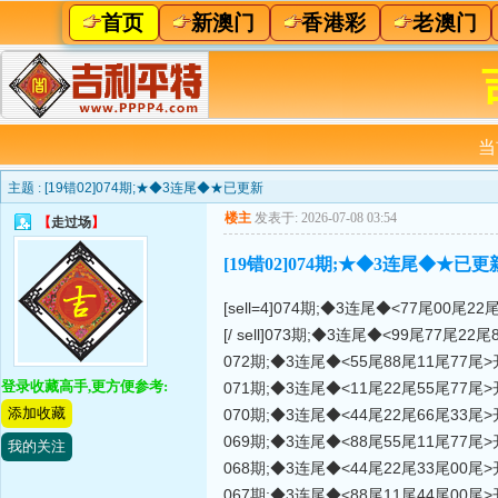
首页
新澳门
香港彩
老澳门
当
主题 :
[19错02]074期;★◆3连尾◆★已更新
楼主
发表于: 2026-07-08 03:54
【
走过场
】
[19错02]074期;★◆3连尾◆★已更
[sell=4]074期;◆3连尾◆<77尾00尾22
[/ sell]073期;◆3连尾◆<99尾77尾22尾8
072期;◆3连尾◆<55尾88尾11尾77尾>开:
登录收藏高手,更方便参考:
071期;◆3连尾◆<11尾22尾55尾77尾>开: 
添加收藏
070期;◆3连尾◆<44尾22尾66尾33尾>开: 
069期;◆3连尾◆<88尾55尾11尾77尾>开: 
我的关注
068期;◆3连尾◆<44尾22尾33尾00尾>开: 
067期;◆3连尾◆<88尾11尾44尾00尾>开: 