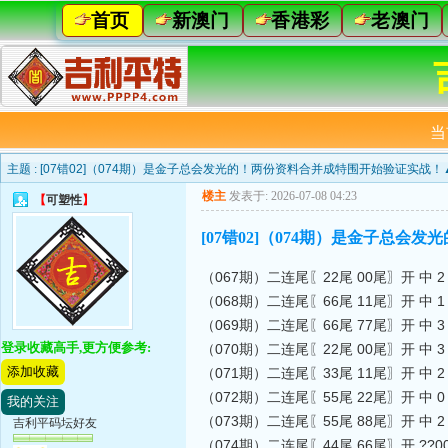
首页
新澳门
香港彩
老澳门
当
主题 :
[07错02]（074期）是金子总会发光的！两份资料合并成特围开始验证实战！
楼主
发表于: 2026-07-08 04:23
【
可塑性
】
[07错02]（074期）是金子总
（067期）二连尾〖22尾 00尾〗开 中 2 个
（068期）二连尾〖66尾 11尾〗开 中 1 
（069期）二连尾〖66尾 77尾〗开 中 3 个 
登录收藏高手,更方便参考:
（070期）二连尾〖22尾 00尾〗开 中 3 个 
添加收藏
（071期）二连尾〖33尾 11尾〗开 中 2 个
（072期）二连尾〖55尾 22尾〗开 中 0 
我的关注
（073期）二连尾〖55尾 88尾〗开 中 2 个
吉利平码坛好友
（074期）二连尾〖44尾 66尾〗开 ??0