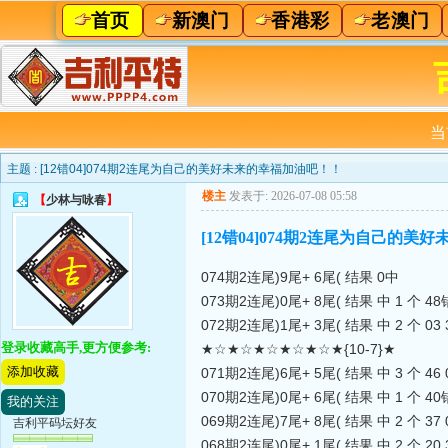
首页
新澳门
香港彩
老澳门
当
主题 :
[12错04]074期2连尾为自己的美好未来的幸福加油吧！！
楼主
发表于: 2026-07-08 05:58
【
少林与咏春
】
[12错04]074期2连尾为自己的
074期2连尾)9尾+ 6尾( 结果 0中
073期2连尾)0尾+ 8尾( 结果 中 1 个 48
072期2连尾)1尾+ 3尾( 结果 中 2 个 03
登录收藏高手,更方便参考:
★☆★☆★☆★☆★☆★{10-7}★
添加收藏
071期2连尾)6尾+ 5尾( 结果 中 3 个 46 
070期2连尾)0尾+ 6尾( 结果 中 1 个 40
我的关注
069期2连尾)7尾+ 8尾( 结果 中 2 个 37
吉利平码坛好友
068期2连尾)0尾+ 1尾( 结果 中 2 个 20