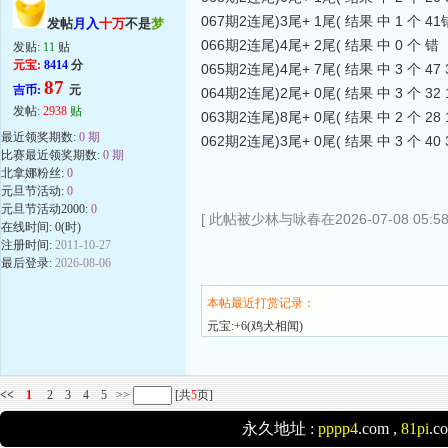
067期2连尾)3尾+ 1尾( 结果 中 1 个 41
发帖
月入
十万
不是
梦
066期2连尾)4尾+ 2尾( 结果 中 0 个 错
发贴:
11
贴
元宝:
8414
分
065期2连尾)4尾+ 7尾( 结果 中 3 个 47 
87
吉币:
元
064期2连尾)2尾+ 0尾( 结果 中 3 个 32 
发帖:
2938
贴
063期2连尾)8尾+ 0尾( 结果 中 2 个 28
最近领奖期数:
0 期
062期2连尾)3尾+ 0尾( 结果 中 3 个 40 
比赛最近领奖期数:
0 期
北拿娜粉丝:
0
元旦节活动:
0
元旦节活动2000:
0
[ 此帖被少林与咏春在2026-07-08 05:5
在线时间: 0(时)
注册时间:
2011-10-27
最后登录:
2026-08-06
本帖最近打赏记录：
元宝:+6(鸡犬相闻)
<<
1
2
3
4
5
>>
[共
5
页]
永久地址 :
pppp4
.com ,
81pi
.c