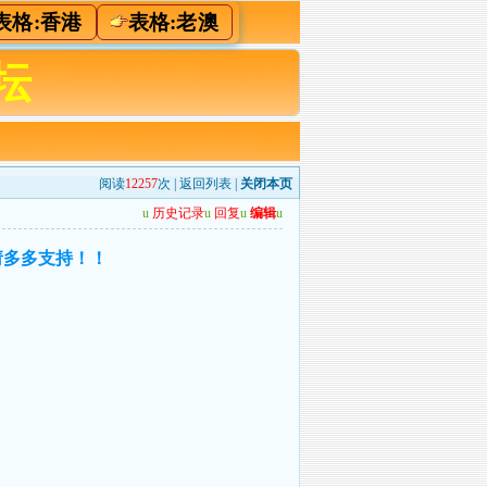
表格:香港
表格:老澳
坛
阅读
12257
次 |
返回列表
|
关闭本页
u
历史记录
u
回复
u
编辑
u
！请多多支持！！