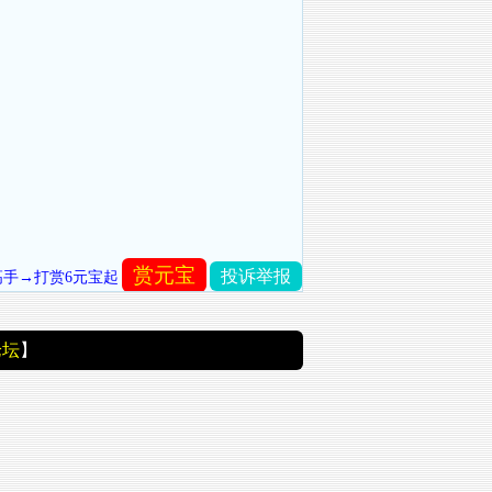
赏元宝
投诉举报
高手→打赏6元宝起
论坛
】