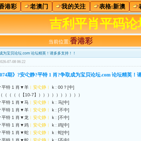
香港彩
老澳门
我的关注
表格:新澳
吉利平肖平码论
香港彩
当前位置:
?争取成为宝贝论坛.com 论坛精英！请多多支持！！
26-07-08 06:22
]《074期》?安尐静?平特 1 肖?争取成为宝贝论坛.com 论坛精英
▼平特 1 肖▼羊
︱安尐静︱
k : 00？[中]
（（（（（【10-7】））））））））））
▼平特 1 肖▼马
︱安尐静︱
k : 马[中]
▼平特 1 肖▼羊
︱安尐静︱
k : [不中]
▼平特 1 肖▼龙
︱安尐静︱
k : [不中]
▼平特 1 肖▼鸡
︱安尐静︱
k : 鸡[中]
▼平特 1 肖▼蛇
︱安尐静︱
k : 蛇[中]
▼平特 1 肖▼蛇
︱安尐静︱
k : [不中]